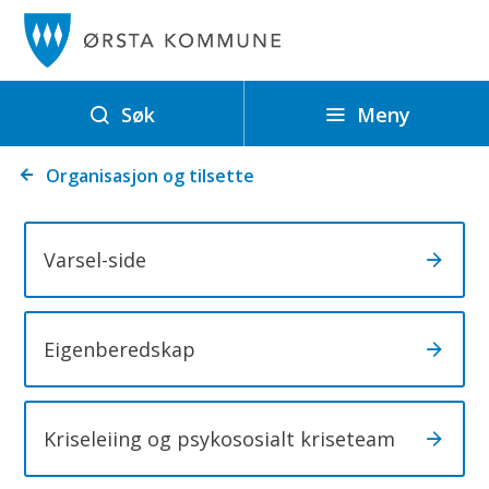
Ø
r
s
t
Meny
Søk
a
Du
k
Organisasjon og tilsette
er
o
her:
m
Varsel-side
m
u
n
Eigenberedskap
e
Kriseleiing og psykososialt kriseteam