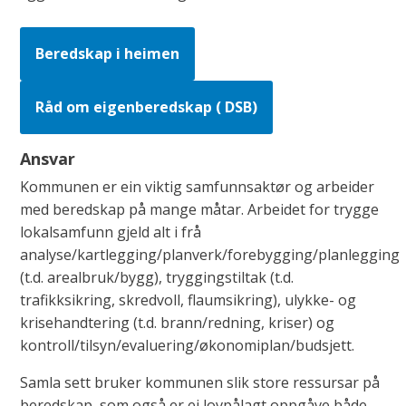
Beredskap i heimen
Råd om eigenberedskap ( DSB)
Ansvar
Kommunen er ein viktig samfunnsaktør og arbeider
med beredskap på mange måtar. Arbeidet for trygge
lokalsamfunn gjeld alt i frå
analyse/kartlegging/planverk/forebygging/planlegging
(t.d. arealbruk/bygg), tryggingstiltak (t.d.
trafikksikring, skredvoll, flaumsikring), ulykke- og
krisehandtering (t.d. brann/redning, kriser) og
kontroll/tilsyn/evaluering/økonomiplan/budsjett.
Samla sett bruker kommunen slik store ressursar på
beredskap, som også er ei lovpålagt oppgåve både