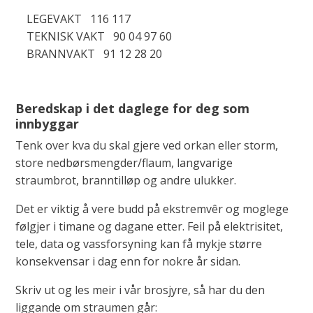
LEGEVAKT 116 117
TEKNISK VAKT 90 04 97 60
BRANNVAKT 91 12 28 20
Beredskap i det daglege for deg som
innbyggar
Tenk over kva du skal gjere ved orkan eller storm,
store nedbørsmengder/flaum, langvarige
straumbrot, branntilløp og andre ulukker.
Det er viktig å vere budd på ekstremvêr og moglege
følgjer i timane og dagane etter. Feil på elektrisitet,
tele, data og vassforsyning kan få mykje større
konsekvensar i dag enn for nokre år sidan.
Skriv ut og les meir i vår brosjyre, så har du den
liggande om straumen går: