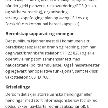
når det gjeld planverk, risikovurdering/ROS (risiko-
og sårbarvurdering), organisering,
strategi-/oppfølgingsplan og øving (jf. Lov og
Forskrift om kommunal beredskapsplikt).
Beredskapsapparat og einingar
Det publikum kjenner mest til i kommunen sitt
beredskapsapparat er brann og redning, som har
døgnvakt/brannbefal (telefon 911 22 820) og er ei
operativ eining som samhandlar tett med
naudetatane (politi/ambulanse). Også helsetenester
og legevakt har operative funksjonar, samt teknisk
vakt (telefon 900 49 760.)
Kriseleiinga
Dersom det skjer større uønska hendingar eller
hendingar med stort informasjonsbehov (t.d. skred,
dødsulykker, uavklarte redningsaksjonar ol), blir