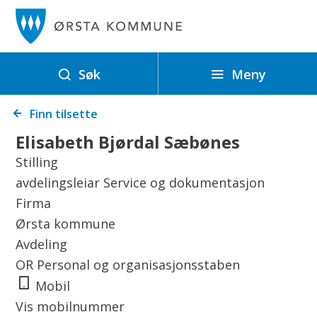
Ø
r
s
t
Meny
Søk
a
Du
k
Finn tilsette
er
o
Elisabeth Bjørdal Sæbønes
her:
m
Stilling
m
avdelingsleiar Service og dokumentasjon
u
Firma
n
Ørsta kommune
e
Avdeling
OR Personal og organisasjonsstaben
Mobil
Vis mobilnummer