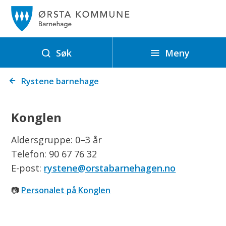
Ø
r
s
t
Meny
Søk
a
Du
b
Rystene barnehage
er
a
her:
r
Konglen
n
e
Aldersgruppe: 0–3 år
h
Telefon: 90 67 76 32
a
E-post:
rystene@orstabarnehagen.no
g
📷 ​
Personalet på Konglen
e
n