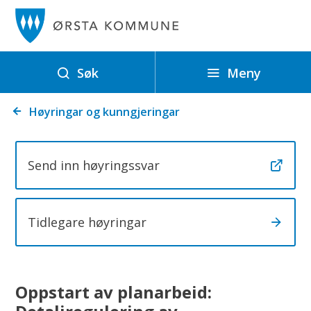
Ø
r
s
t
Meny
Søk
a
Du
k
Høyringar og kunngjeringar
er
o
her:
m
Send inn høyringssvar
m
u
n
Tidlegare høyringar
e
Oppstart av planarbeid: