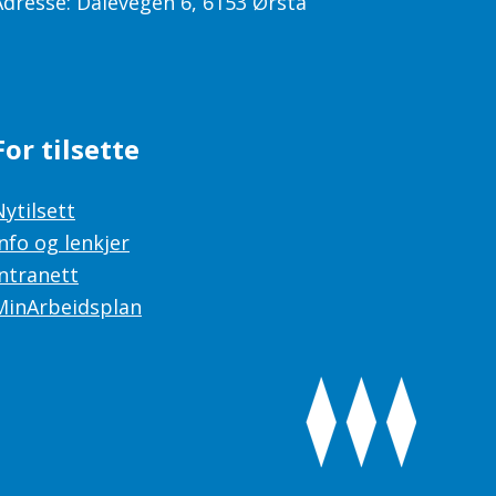
Adresse: Dalevegen 6, 6153 Ørsta
For tilsette
Nytilsett
Info og lenkjer
Intranett
MinArbeidsplan