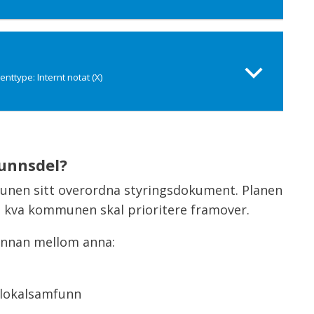
ttype: Internt notat (X)
unnsdel?
en sitt overordna styringsdokument. Planen
 og kva kommunen skal prioritere framover.
 innan mellom anna:
e lokalsamfunn