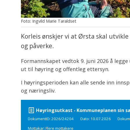
Ingvild Marie Taraldset
Korleis ønskjer vi at Ørsta skal utvik
og påverke.
Formannskapet vedtok 9. juni 2026 å legge
ut til høyring og offentleg ettersyn.
I høyringsperioden kan alle sende inn innsp
og næringsliv.
Høyringsutkast - Kommuneplanen sin s
DokumentID: 2026/24204
Dato: 10.07.2026
Dokume
Mottakar: Flere mottakere