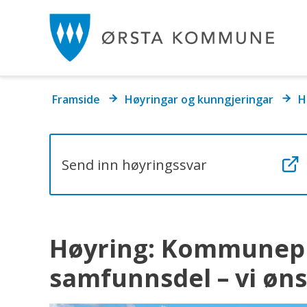
Ør
k
Du
Framside
Høyringar og kunngjeringar
H
er
her:
Send inn høyringssvar
Høyring: Kommunepl
samfunnsdel – vi øns