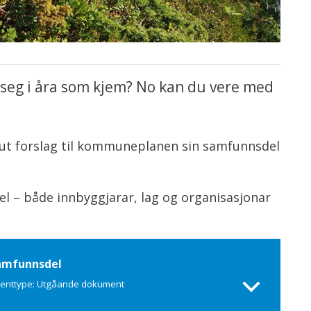
le seg i åra som kjem? No kan du vere med
 ut forslag til kommuneplanen sin samfunnsdel
el – både innbyggjarar, lag og organisasjonar
amfunnsdel
nttype: Utgåande dokument