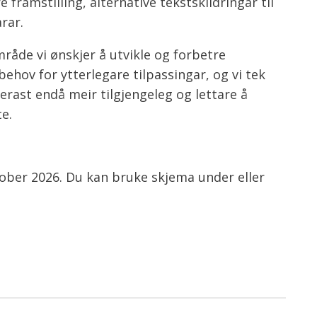
framstilling, alternative tekstskildringar til
rar.
råde vi ønskjer å utvikle og forbetre
behov for ytterlegare tilpassingar, og vi tek
jerast endå meir tilgjengeleg og lettare å
e.
tober 2026. Du kan bruke skjema under eller