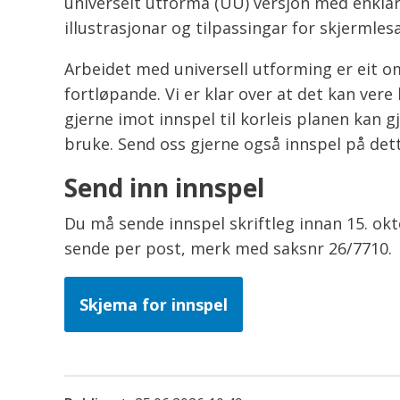
universelt utforma (UU) versjon med enklare 
illustrasjonar og tilpassingar for skjermlesa
Arbeidet med universell utforming er eit om
fortløpande. Vi er klar over at det kan vere 
gjerne imot innspel til korleis planen kan g
bruke. Send oss gjerne også innspel på dett
Send inn innspel
Du må sende innspel skriftleg innan 15. ok
sende per post, merk med saksnr 26/7710.
Skjema for innspel