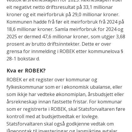
eit negativt netto driftsresultat på 33,1 millionar
kroner og eit meirforbruk på 29,0 millionar kroner.
Kommunen hadde frå før eit meirforbruk frå 2024 på
18,6 millionar kroner. Samla meirforbruk for 2024 og
2025 er dermed 47,6 millionar kroner, som utgjer 3,68
prosent av brutto driftsinntekter. Dette er over
grensa for innmelding i ROBEK etter kommunelova §
28-1 bokstav d.
Kva er ROBEK?
ROBEK er eit register over kommunar og
fylkeskommunar som er i økonomisk ubalanse, eller
som ikkje har vedteke økonomiplan, årsbudsjett eller
årsrekneskap innan fastsette fristar. For kommunar
som er registrerte i ROBEK, skal Statsforvaltaren føre
kontroll med at budsjettvedtak er lovlege.
Statsforvaltaren skal også godkjenne vedtak om
låneopptak til investeringar og langsiktige avtalar