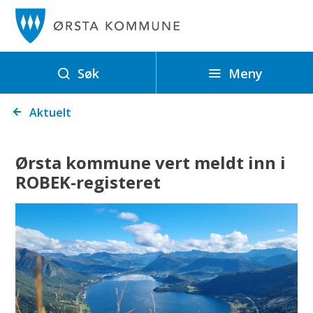
Ø
r
s
t
Meny
Søk
a
Du
k
Aktuelt
er
o
her:
m
Ørsta kommune vert meldt inn i
m
ROBEK-registeret
u
n
e