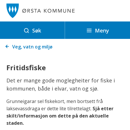
Ø
r
s
t
Meny
Søk
a
Du
k
Veg, vatn og miljø
er
o
her:
m
Fritidsfiske
m
u
Det er mange gode moglegheiter for fiske i
n
kommunen, både i elvar, vatn og sjø.
e
Grunneigarar sel fiskekort, men bortsett frå
laksevassdraga er dette lite tilrettelagt.
Sjå etter
skilt/informasjon om dette på den aktuelle
staden.