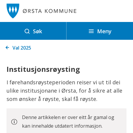
Ø
r
s
t
Meny
Søk
a
Du
k
Val 2025
er
o
her:
m
Institusjonsrøysting
m
u
I førehandsrøysteperioden reiser vi ut til dei
n
ulike institusjonane i Ørsta, for å sikre at alle
e
som ønsker å røyste, skal få røyste.
Denne artikkelen er over eitt år gamal og
kan innehalde utdatert informasjon.