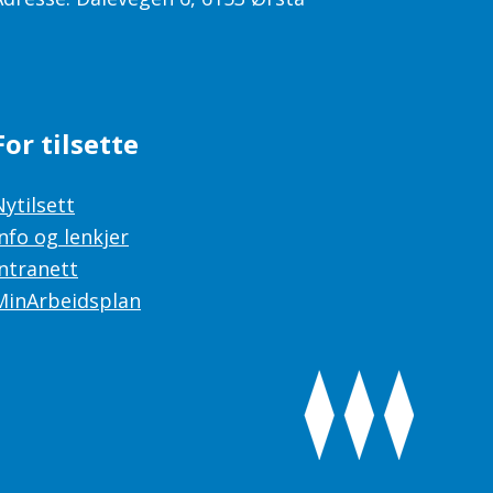
For tilsette
Nytilsett
Info og lenkjer
Intranett
MinArbeidsplan