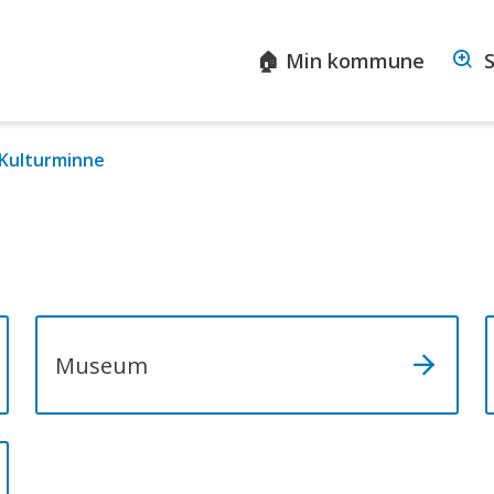
sta
🏠 Min kommune
S
ommune
Kulturminne
Museum