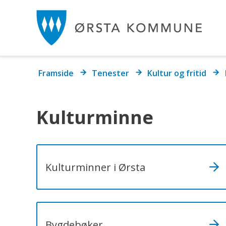
Ør
k
Du
Framside
Tenester
Kultur og fritid
er
her:
Kulturminne
Kulturminner i Ørsta
Bygdebøker