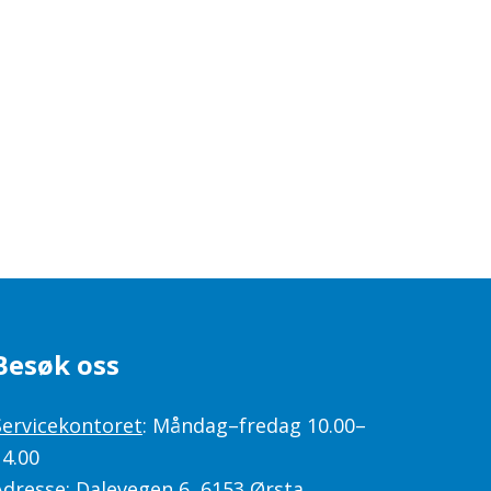
Besøk oss
Servicekontoret
: Måndag–fredag 10.00–
14.00
Adresse: Dalevegen 6, 6153 Ørsta