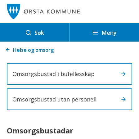
Ø
r
s
t
Meny
Søk
a
Du
k
Helse og omsorg
er
o
her:
m
Omsorgsbustad i bufellesskap
m
u
n
Omsorgsbustad utan personell
e
Omsorgsbustadar