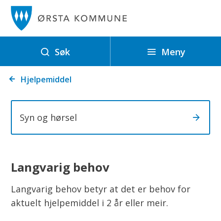
Ø
r
s
t
Meny
Søk
a
Du
k
Hjelpemiddel
er
o
her:
m
Syn og hørsel
m
u
n
e
Langvarig behov
Langvarig behov betyr at det er behov for
aktuelt hjelpemiddel i 2 år eller meir.