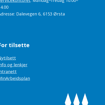
Servicekontoret
: Måndag–fredag 10.00–
14.00
Adresse: Dalevegen 6, 6153 Ørsta
For tilsette
Nytilsett
Info og lenkjer
Intranett
MinArbeidsplan