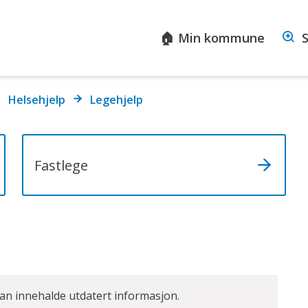
sta
🏠 Min kommune
S
ommune
Helsehjelp
Legehjelp
Fastlege
kan innehalde utdatert informasjon.