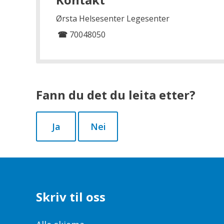
Ørsta Helsesenter Legesenter
☎
70048050
Fann du det du leita etter?
Ja
Nei
Skriv til oss