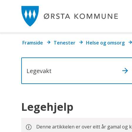
Ør
k
Du
Framside
Tenester
Helse og omsorg
er
her:
Legevakt
Legehjelp
Denne artikkelen er over eitt år gamal og 