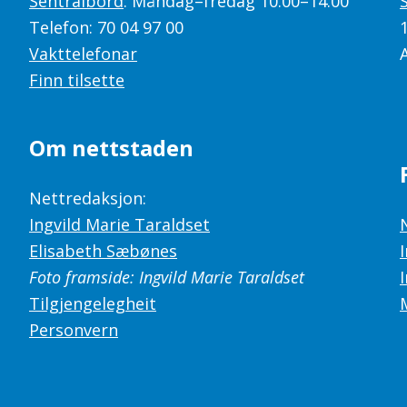
Sentralbord
: Måndag–fredag 10.00–14.00
Telefon: 70 04 97 00
Vakttelefonar
Finn tilsette
Om nettstaden
Nettredaksjon:
Ingvild Marie Taraldset
Elisabeth Sæbønes
Foto framside: Ingvild Marie Taraldset
Tilgjengelegheit
Personvern