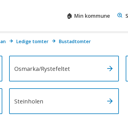
sta
🏠 Min kommune
S
ommune
lan
Ledige tomter
Bustadtomter
Osmarka/Rystefeltet
Steinholen