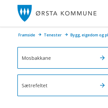
Ør
k
Du
Framside
Tenester
Bygg, eigedom og p
er
her:
Mosbakkane
Sætrefeltet