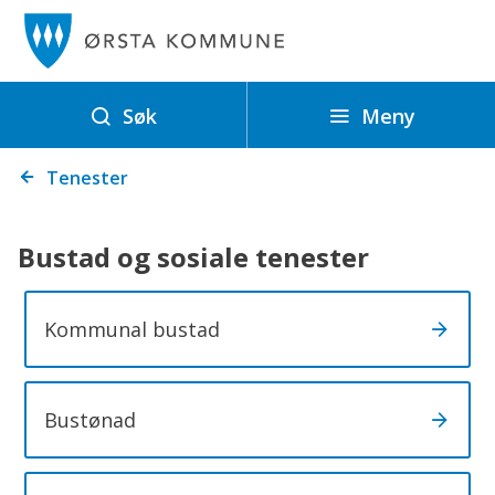
Ø
r
s
t
Meny
Søk
a
Du
k
Tenester
er
o
her:
m
Bustad og sosiale tenester
m
u
Kommunal bustad
n
e
Bustønad