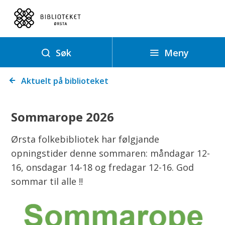
Ø
r
s
t
Meny
Søk
a
Du
f
Aktuelt på biblioteket
er
o
her:
l
Sommarope 2026
k
e
Ørsta folkebibliotek har følgjande
b
opningstider denne sommaren: måndagar 12-
i
16, onsdagar 14-18 og fredagar 12-16. God
b
sommar til alle !!
l
i
o